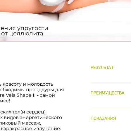
вления упругости
 от целлюлита
РЕЗУЛЬТАТ
Желанный резул
ь красоту и молодость
вмешательств -
необходимы процедуры для
ПРЕИМУЩЕСТВА
 Vela Shape II - самой
процедуры! Вос
ике!
лимфодренажа, 
Комфорт во вр
болей в мышцах
ких тел(и сердец)
Высокая эффект
тонуса, уменьш
х видов энергетического
ПОКАЗАНИЯ
аппаратного по
ликовый массаж,
отложений, сок
инфракрасное излучение.
целлюлита Идеа