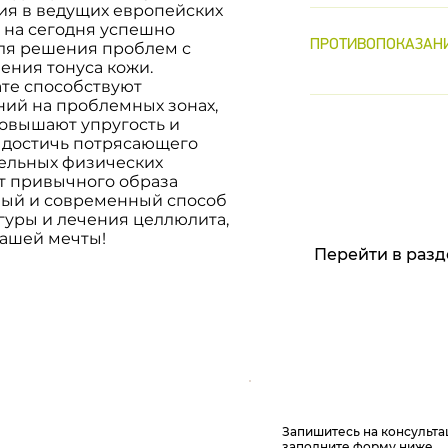
проблемных зон
Локальные жир
ния в ведущих европейских
восстановления
растяжек, подтя
 на сегодня успешно
стадии целлюли
беременности и
ПРОТИВОПОКАЗАН
для решения проблем с
признаков целлю
мышцах Слабый 
восстановитель
ния тонуса кожи.
каждая женщин
те способствуют
Атравматичность
Беременность и
подобранный в
ий на проблемных зонах,
последствиях а
Сахарный диабе
специалистом к
овышают упругость и
Лучшая замена
заболевания На
т достичь потрясающего
Vela Shape II п
результат, в за
тельных физических
или любых друг
потрясающее на
от привычного образа
и образа жизни
расширение ве
ный и современный способ
участке Вирусн
уры и лечения целлюлита,
заболевания
ашей мечты!
Перейти в раз
Запишитесь на консульт
заполните форму ниже