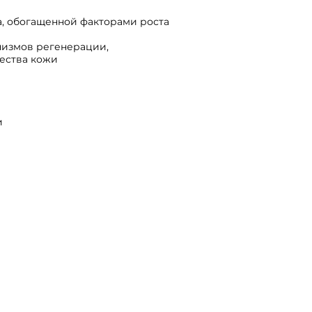
а, обогащенной факторами роста
низмов регенерации,
ества кожи
и