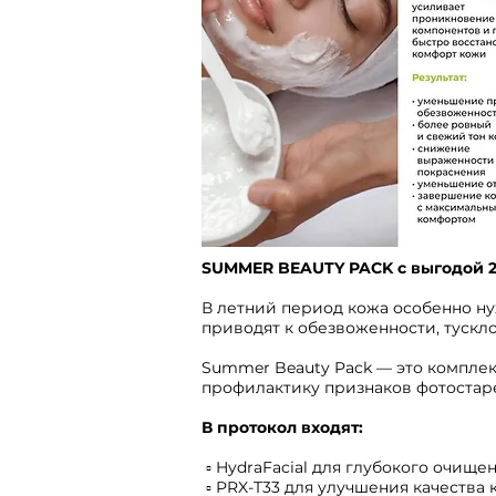
SUMMER BEAUTY PACK с выгодой 
В летний период кожа особенно ну
приводят к обезвоженности, тускл
Summer Beauty Pack — это компле
профилактику признаков фотостар
В протокол входят:
▫️ HydraFacial для глубокого очищ
▫️ PRX-T33 для улучшения качеств