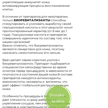
укрепляющие иммунитет кожи,
активизирующие процессы восстановления
клеток.
В отличии от препаратов для мезотерапии,
только
БИОРЕВИТАЛИЗАНТЫ
способны
стимулировать и усиливать выработку своей
гиалуроновой кислоты и этот результат носит
пролонгированный характер (от 6 мес до 1
года). Гиалуроновая кислота в препаратах
совершенно идентична по составу той, что в
нашем организме!
Важно отметить, что биоревитализанты
являются лекарством для кожи, поэтому
назначать самостоятельно его нельзя.
Врач делает серию коротких уколов с
биоревитализантом. Препарат подбирается
специалистом непосредственно во время
осмотра перед процедурой, в зависимости от
плотности и состояния вашей кожи.В составе
препаратов находятся антиоксиданты,
аминокислоты, минералы и витамины, что
дает эффект глобальной реструктуризации
кожи.
Онлайн-
Особенность процедуры в том, что она не
дает отечности, а сразу работает на
запись
укрепление сосудов, чем очень полезна при
куперозе и чувствительности кожи. А кроме