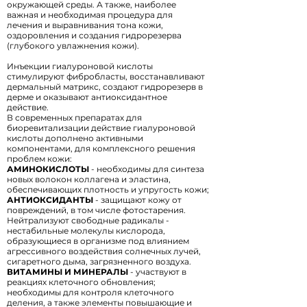
окружающей среды. А также, наиболее
важная и необходимая процедура для
лечения и выравнивания тона кожи,
оздоровления и создания гидрорезерва
(глубокого увлажнения кожи).
Инъекции гиалуроновой кислоты
стимулируют фибробласты, восстанавливают
дермальный матрикс, создают гидрорезерв в
дерме и оказывают антиоксидантное
действие. ⠀
В современных препаратах для
биоревитализации действие гиалуроновой
кислоты дополнено активными
компонентами, для комплексного решения
проблем кожи:
АМИНОКИСЛОТЫ
- необходимы для синтеза
новых волокон коллагена и эластина,
обеспечивающих плотность и упругость кожи;
АНТИОКСИДАНТЫ
- защищают кожу от
повреждений, в том числе фотостарения.
Нейтрализуют свободные радикалы -
нестабильные молекулы кислорода,
образующиеся в организме под влиянием
агрессивного воздействия солнечных лучей,
сигаретного дыма, загрязненного воздуха.⠀
ВИТАМИНЫ И МИНЕРАЛЫ
- участвуют в
реакциях клеточного обновления;
необходимы для контроля клеточного
деления, а также элементы повышающие и