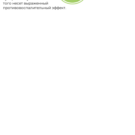
того несет выраженный
противовоспалительный эффект.
Перейти в раздел
"Прайс"
Запишитесь на консультацию:
+7 968 592-03-
03
или заполните форму ниже
КОНСУЛЬТАЦИЯ