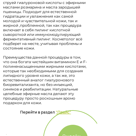
струей гиалуроновой кислоты с эфирными
маслами розмарина и масла зародышей
пшеницы. Подходит для естественной
гидратации и увлажнения как самой
молодой и чувствительной кожи, так и
жирной ,проблемной, так как процедура
включает в себя пилинг кислотной
сывороткой или иммуномодулирующий
ферментативный пилинг. Косметолог всё
подберет на месте, учитывая проблемы и
состояние кожи.
Преимущества данной процедуры в том,
что она богата чистейшим витамином Е и F-
полиненасыщенными жирными кислотами,
которые так необходимыми для создания
липидного уровня кожи, а так же, это
естественный аналог гиалуронового
биоревитализанта, но без инъекций,
синяков и реабилитации. Натуральные
целебные эфирные масла делают эту
процедуру просто роскошным аромо
подарком для кожи.
Перейти в раздел
"Прайс"