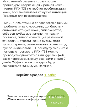
Мгновенный результат сразу после
процедуры! Сверкающая и ровная кожа -
пилинг PRX-T33 не требует реабилитации
кожи, восстанавливает кожу без инъекций!
Подходит для всех возрастов.
Пилинг PRX отлично справляется с такими
проблемами как: морщины, дряблость и
снижением тонуса кожи, гиперкератоз,
себорея, рубцовые изменения кожи и
постакне, гиперпигментация различной
этиологии, атрофические рубцы, фото-
хроностарение, ревитализация кожи лица,
рук, зоны декольте. ⠀ Процедуру пилинга с
помощью препарата PRX -T33 можно
проводить однократно или курсами (4-6
раз с перерывом между сеансами около 7
дней). Эффект от такого курса будет
сохраняться минимум 6 месяцев.
Перейти в раздел
"Прайс"
Запишитесь на консультацию:
+7 968 592-03-
Онлайн-
03
или заполните форму ниже
запись