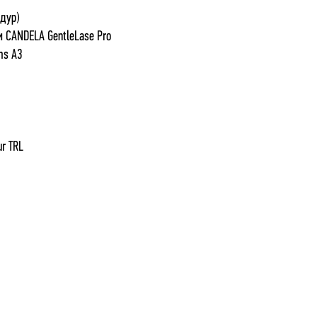
едур)
 CANDELA GentleLase Pro
ms A3
r TRL