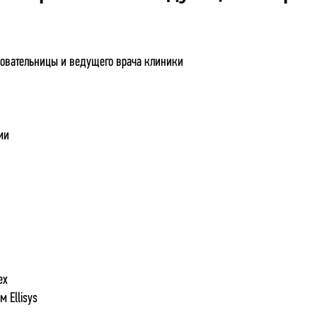
новательницы и ведущего врача клиники
ми
ex
м Ellisys