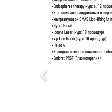
•Ультразвуковая липосакция Ulfit
•Endospheres therapy курс 6, 12 проц
•Эпиляция александритовым лазером
•Ультразвуковой SMAS Lipo-lifting Uti
•Hydra Facial
•Icoone Laser (курс 10 процедур)
•Vip Line Isogei (курс 10 процедур)
•Heleo 4
•Холодная лазерная шлифовка Contou
•Endoret PRGF (Плазмотерапия)